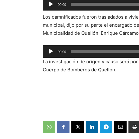
Reproductor
00:00
de
Los damnificados fueron trasladados a vivie
audio
municipal, dijo por su parte el encargado d
Municipalidad de Quellón, Enrique Cárcamo
Reproductor
00:00
de
La investigación de origen y causa será po
audio
Cuerpo de Bomberos de Quellón.