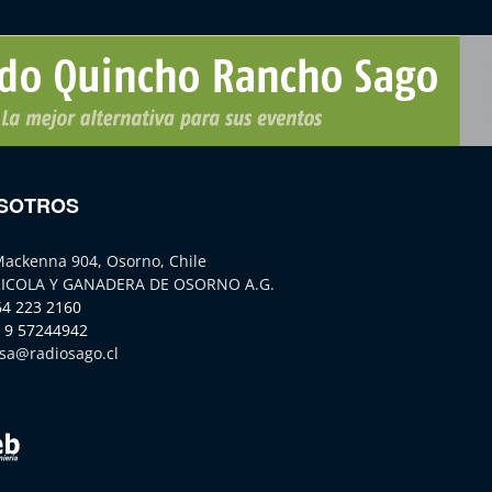
SOTROS
Mackenna 904, Osorno, Chile
ICOLA Y GANADERA DE OSORNO A.G.
64 223 2160
 9 57244942
sa@radiosago.cl