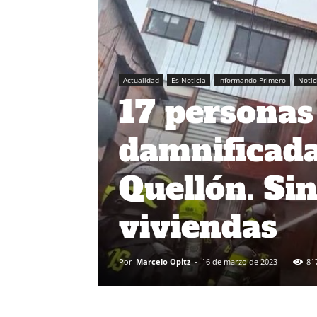
Actualidad
Es Noticia
Informando Primero
Notic
17 persona
damnificada
Quellón. Sin
viviendas
Por
Marcelo Opitz
-
16 de marzo de 2023
81