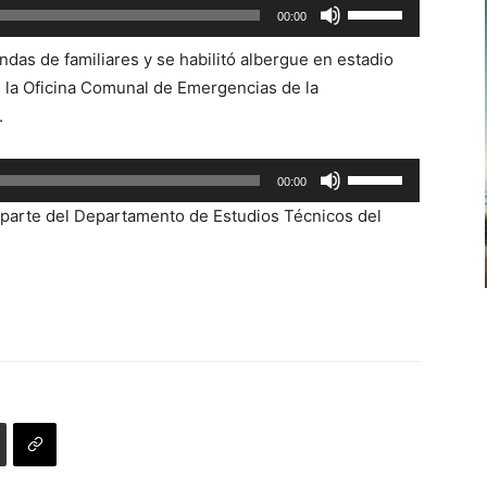
Utiliza
00:00
las
ndas de familiares y se habilitó albergue en estadio
teclas
e la Oficina Comunal de Emergencias de la
de
.
flecha
arriba/abajo
Utiliza
para
00:00
las
aumentar
r parte del Departamento de Estudios Técnicos del
teclas
o
de
disminuir
flecha
el
arriba/abajo
volumen.
para
aumentar
o
disminuir
el
volumen.