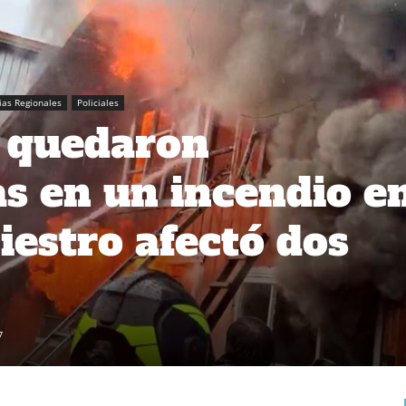
ias Regionales
Policiales
s quedaron
s en un incendio e
iestro afectó dos
7