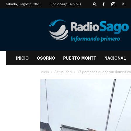
sábado, 8 agosto, 2026
Radio Sago EN VIVO
RadioSago
INICIO
OSORNO
PUERTO MONTT
NACIONAL
Inicio
Actualidad
17 personas quedaron damnificada