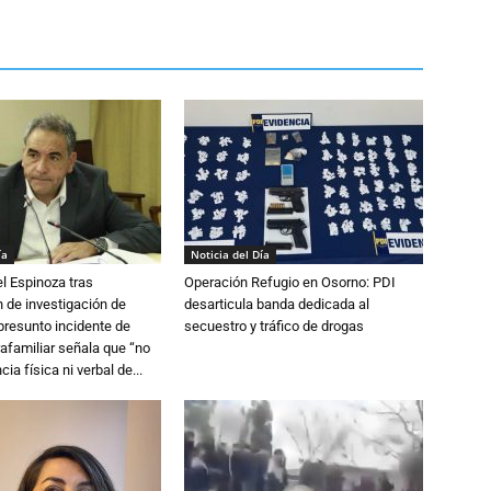
ía
Noticia del Día
l Espinoza tras
Operación Refugio en Osorno: PDI
 de investigación de
desarticula banda dedicada al
 presunto incidente de
secuestro y tráfico de drogas
trafamiliar señala que “no
cia física ni verbal de...