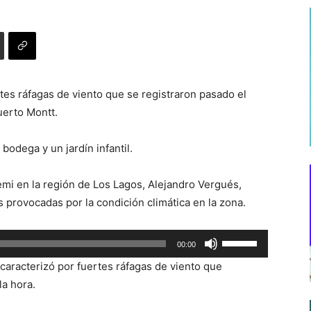
rtes ráfagas de viento que se registraron pasado el
uerto Montt.
bodega y un jardín infantil.
nemi en la región de Los Lagos, Alejandro Vergués,
 provocadas por la condición climática en la zona.
Utiliza
00:00
las
caracterizó por fuertes ráfagas de viento que
teclas
la hora.
de
flecha