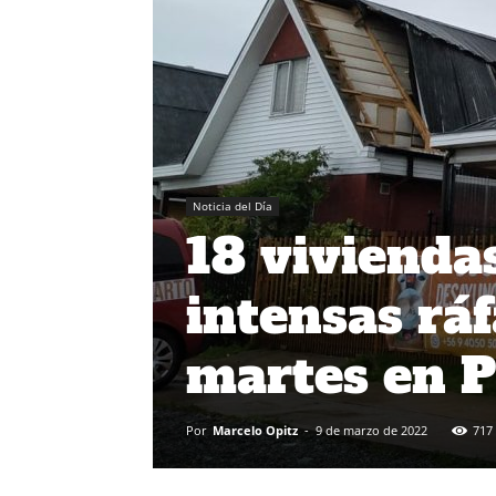
Noticia del Día
18 vivienda
intensas ráf
martes en 
Por
Marcelo Opitz
-
9 de marzo de 2022
717