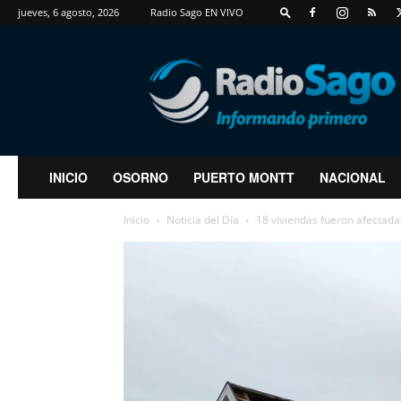
jueves, 6 agosto, 2026
Radio Sago EN VIVO
RadioSago
INICIO
OSORNO
PUERTO MONTT
NACIONAL
Inicio
Noticia del Día
18 viviendas fueron afectadas