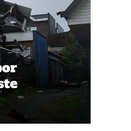
por
ste