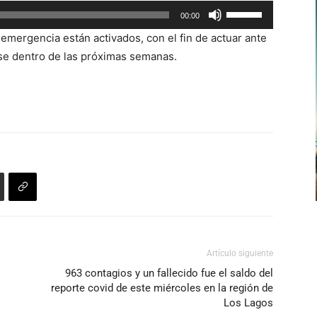
Utiliza
00:00
arriba/abajo
las
para
emergencia están activados, con el fin de actuar ante
teclas
aumentar
se dentro de las próximas semanas.
de
o
flecha
disminuir
arriba/abajo
el
para
volumen.
aumentar
o
disminuir
el
volumen.
Artículo siguiente
963 contagios y un fallecido fue el saldo del
reporte covid de este miércoles en la región de
Los Lagos