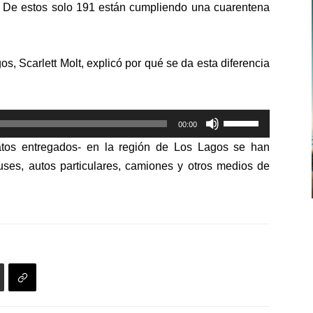
9. De estos solo 191 están cumpliendo una cuarentena
s, Scarlett Molt, explicó por qué se da esta diferencia
Utiliza
00:00
las
atos entregados- en la región de Los Lagos se han
teclas
ses, autos particulares, camiones y otros medios de
de
flecha
arriba/abajo
para
aumentar
o
disminuir
el