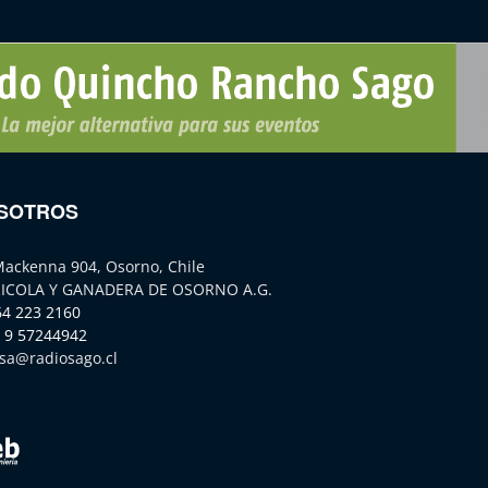
SOTROS
Mackenna 904, Osorno, Chile
ICOLA Y GANADERA DE OSORNO A.G.
64 223 2160
 9 57244942
sa@radiosago.cl