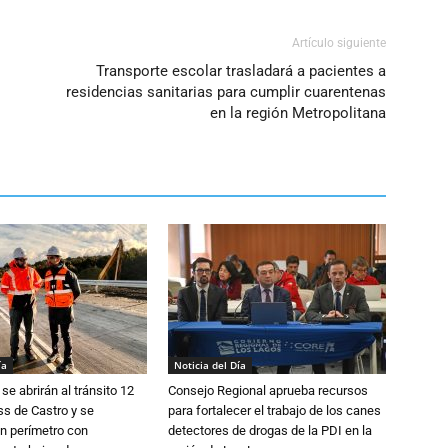
volumen.
Artículo siguiente
Transporte escolar trasladará a pacientes a
residencias sanitarias para cumplir cuarentenas
en la región Metropolitana
ía
Noticia del Día
se abrirán al tránsito 12
Consejo Regional aprueba recursos
s de Castro y se
para fortalecer el trabajo de los canes
n perímetro con
detectores de drogas de la PDI en la