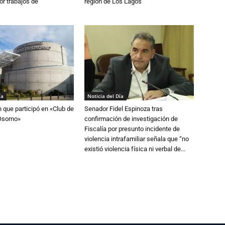
or trabajos de
región de Los Lagos
ía
Noticia del Día
n que participó en «Club de
Senador Fidel Espinoza tras
Osorno»
confirmación de investigación de
Fiscalía por presunto incidente de
violencia intrafamiliar señala que “no
existió violencia física ni verbal de...