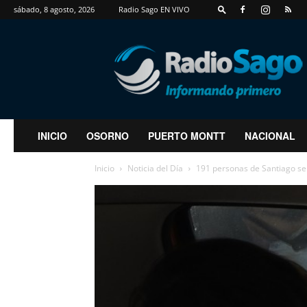
sábado, 8 agosto, 2026
Radio Sago EN VIVO
RadioSago
INICIO
OSORNO
PUERTO MONTT
NACIONAL
Inicio
Noticia del Día
191 personas de Santiago se 