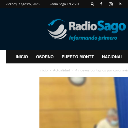
viernes, 7 agosto, 2026
Radio Sago EN VIVO
RadioSago
INICIO
OSORNO
PUERTO MONTT
NACIONAL
Inicio
Actualidad
4 nuevos contagios por coronaviru