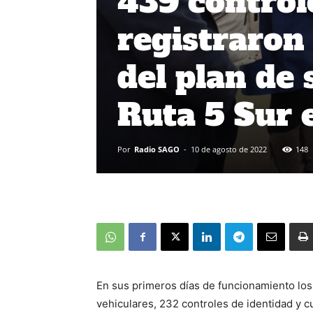
439 control
registraron
del plan de 
Ruta 5 Sur 
Por
Radio SAGO
-
10 de agosto de 2022
148
En sus primeros días de funcionamiento los
vehiculares, 232 controles de identidad y cu