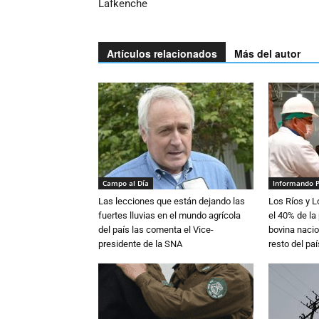
Lafkenche
Artículos relacionados
Más del autor
Campo al Día
Informando 
Las lecciones que están dejando las
Los Ríos y 
fuertes lluvias en el mundo agrícola
el 40% de la
del país las comenta el Vice-
bovina nacio
presidente de la SNA
resto del paí