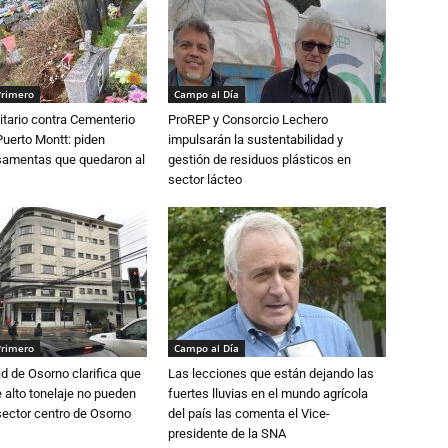
Primero
Campo al Día
tario contra Cementerio
ProREP y Consorcio Lechero
Puerto Montt: piden
impulsarán la sustentabilidad y
osamentas que quedaron al
gestión de residuos plásticos en
sector lácteo
Primero
Campo al Día
d de Osorno clarifica que
Las lecciones que están dejando las
alto tonelaje no pueden
fuertes lluvias en el mundo agrícola
 sector centro de Osorno
del país las comenta el Vice-
presidente de la SNA