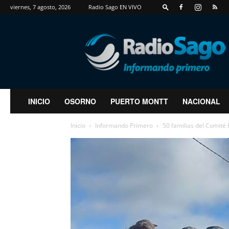
viernes, 7 agosto, 2026
Radio Sago EN VIVO
RadioSago
INICIO
OSORNO
PUERTO MONTT
NACIONAL
Inicio
Informando Primero
50 familias del Comité