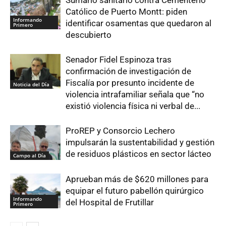
Sumario sanitario contra Cementerio
Católico de Puerto Montt: piden
Informando
identificar osamentas que quedaron al
Primero
descubierto
Senador Fidel Espinoza tras
confirmación de investigación de
Fiscalía por presunto incidente de
Noticia del Día
violencia intrafamiliar señala que “no
existió violencia física ni verbal de...
ProREP y Consorcio Lechero
impulsarán la sustentabilidad y gestión
de residuos plásticos en sector lácteo
Campo al Día
Aprueban más de $620 millones para
equipar el futuro pabellón quirúrgico
Informando
del Hospital de Frutillar
Primero