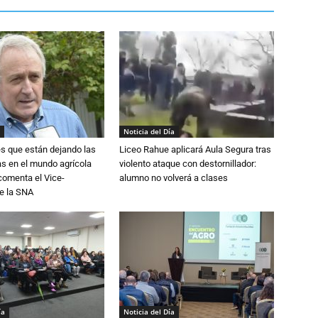
Noticia del Día
s que están dejando las
Liceo Rahue aplicará Aula Segura tras
ias en el mundo agrícola
violento ataque con destornillador:
 comenta el Vice-
alumno no volverá a clases
e la SNA
ía
Noticia del Día