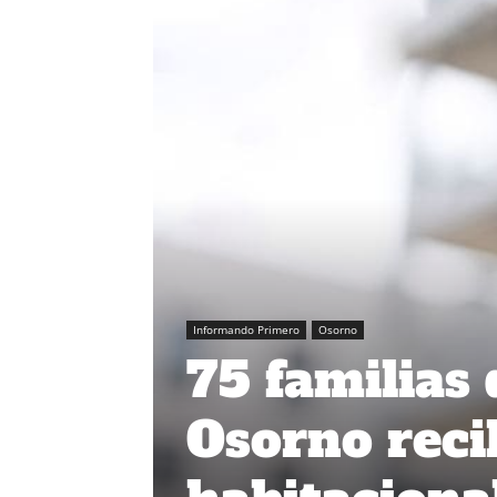
Informando Primero
Osorno
75 familias 
Osorno reci