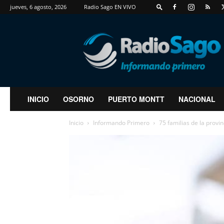
jueves, 6 agosto, 2026
Radio Sago EN VIVO
RadioSago
INICIO
OSORNO
PUERTO MONTT
NACIONAL
Inicio
Informando Primero
75 familias de la provi