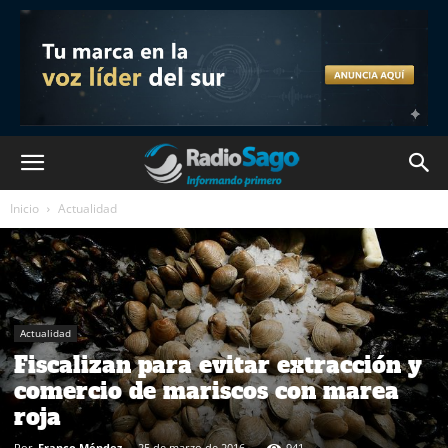
Inicio
Actualidad
Actualidad
Fiscalizan para evitar extracción y
comercio de mariscos con marea
roja
Por
Franco Méndez
-
25 de marzo de 2016
941