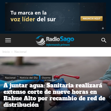
Inicio
Nacional
Nacional
Noticia del Día
Osorno
A juntar agua: Sanitaria realizará
extenso corte de nueve horas en
Rahue Alto por recambio de red de
distribución