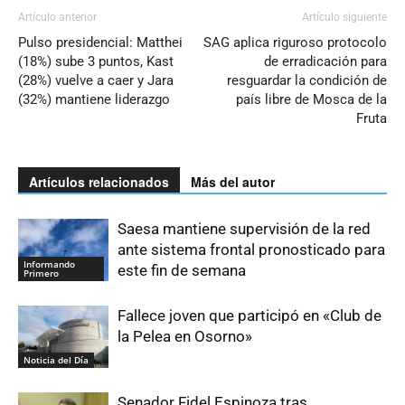
Artículo anterior
Artículo siguiente
Pulso presidencial: Matthei
SAG aplica riguroso protocolo
(18%) sube 3 puntos, Kast
de erradicación para
(28%) vuelve a caer y Jara
resguardar la condición de
(32%) mantiene liderazgo
país libre de Mosca de la
Fruta
Artículos relacionados
Más del autor
Saesa mantiene supervisión de la red
ante sistema frontal pronosticado para
Informando
este fin de semana
Primero
Fallece joven que participó en «Club de
la Pelea en Osorno»
Noticia del Día
Senador Fidel Espinoza tras