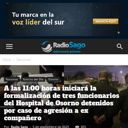
Inicio
Nacional
Nacional
Noticia del Día
Osorno
A las 11:00 horas iniciará la
formalización de tres funcionarios
del Hospital de Osorno detenidos
por caso de agresión a ex
compañero
Por
Radio Sago
-
5 de septiembre de 2025
303