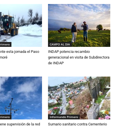
Primero
CAMPO AL DIA
nte esta jornada el Paso
INDAP potencia recambio
amoré
generacional en visita de Subdirectora
de INDAP
Primero
Informando Primero
ne supervisión de la red
Sumario sanitario contra Cementerio