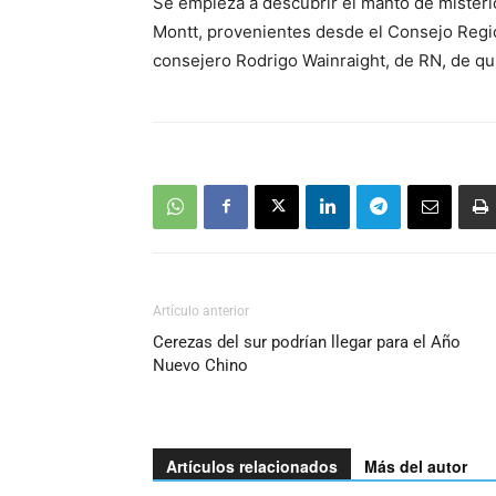
Se empieza a descubrir el manto de misterio
audio
Montt, provenientes desde el Consejo Region
consejero Rodrigo Wainraight, de RN, de quie
Artículo anterior
Cerezas del sur podrían llegar para el Año
Nuevo Chino
Artículos relacionados
Más del autor