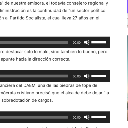
” de nuestra emisora, el todavía consejero regional y
dministración es la continuidad de “un sector político
n al Partido Socialista, el cual lleva 27 años en el
Utiliza
00:00
las
e destacar solo lo malo, sino también lo bueno, pero,
teclas
 apunte hacia la dirección correcta.
de
flecha
Utiliza
00:00
arriba/abajo
las
para
nanciera del DAEM, una de las piedras de tope del
teclas
aumentar
mócrata cristiano precisó que el alcalde debe dejar “la
de
o
a sobredotación de cargos.
flecha
disminuir
arriba/abajo
el
Utiliza
00:00
para
volumen.
las
aumentar