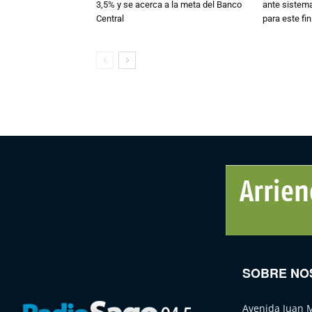
3,5% y se acerca a la meta del Banco
ante sistema
Central
para este fi
SOBRE NO
Avenida Juan 