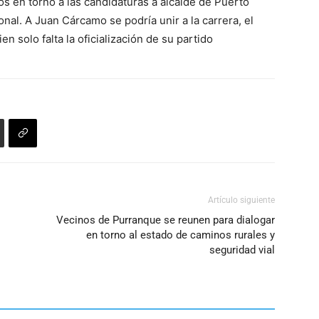
s en torno a las candidaturas a alcalde de Puerto
teclas
o
al. A Juan Cárcamo se podría unir a la carrera, el
de
disminuir
n solo falta la oficialización de su partido
flecha
el
arriba/abajo
volumen.
para
aumentar
o
disminuir
el
volumen.
Artículo siguiente
Vecinos de Purranque se reunen para dialogar
en torno al estado de caminos rurales y
seguridad vial