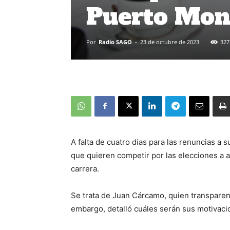
Puerto Mon
Por
Radio SAGO
-
23 de octubre de 2023
327
A falta de cuatro días para las renuncias a 
que quieren competir por las elecciones a a
carrera.
Se trata de Juan Cárcamo, quien transparen
embargo, detalló cuáles serán sus motivaci