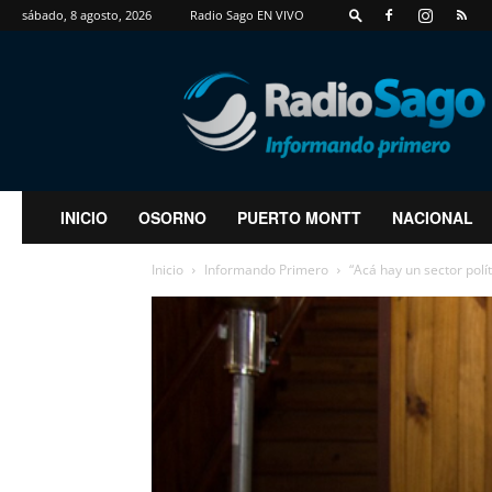
sábado, 8 agosto, 2026
Radio Sago EN VIVO
RadioSago
INICIO
OSORNO
PUERTO MONTT
NACIONAL
Inicio
Informando Primero
“Acá hay un sector polít