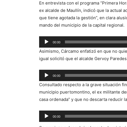
En entrevista con el programa “Primera Hora
ex alcalde de Maullín, indicó que la actual a
que tiene agotada la gestión”, en clara alusió
mando del municipio de la capital regional.
Reproductor
00:00
de
Asimismo, Cárcamo enfatizó en que no quier
audio
igual solicitó que el alcalde Gervoy Paredes
Reproductor
00:00
de
Consultado respecto a la grave situación fi
audio
municipio puertomontino, el ex militante de
casa ordenada” y que no descarta reducir l
Reproductor
00:00
de