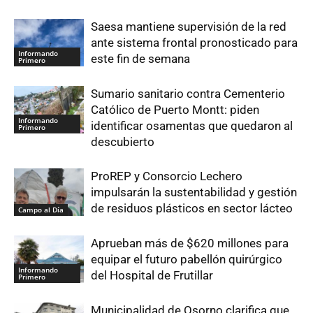
Saesa mantiene supervisión de la red
ante sistema frontal pronosticado para
Informando
este fin de semana
Primero
Sumario sanitario contra Cementerio
Católico de Puerto Montt: piden
Informando
identificar osamentas que quedaron al
Primero
descubierto
ProREP y Consorcio Lechero
impulsarán la sustentabilidad y gestión
de residuos plásticos en sector lácteo
Campo al Día
Aprueban más de $620 millones para
equipar el futuro pabellón quirúrgico
Informando
del Hospital de Frutillar
Primero
Municipalidad de Osorno clarifica que