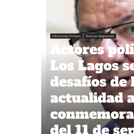
Informando Primero
Noticias Regionales
Actores polí
Los Lagos se
desafíos de 
actualidad a
conmemorac
del 11 de se