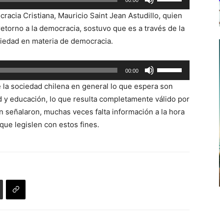
00:00
las
cracia Cristiana, Mauricio Saint Jean Astudillo, quien
teclas
retorno a la democracia, sostuvo que es a través de la
de
iedad en materia de democracia.
flecha
arriba/abajo
Utiliza
00:00
para
las
aumentar
 la sociedad chilena en general lo que espera son
teclas
o
d y educación, lo que resulta completamente válido por
de
disminuir
 señalaron, muchas veces falta información a la hora
flecha
el
 que legislen con estos fines.
arriba/abajo
volumen.
para
aumentar
o
disminuir
el
volumen.