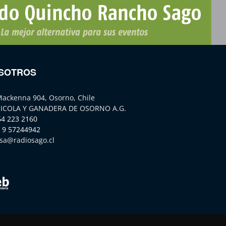
SOTROS
Mackenna 904, Osorno, Chile
ICOLA Y GANADERA DE OSORNO A.G.
64 223 2160
 9 57244942
sa@radiosago.cl