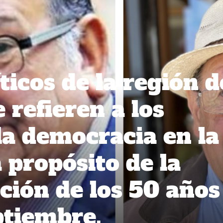
ticos de la región d
 refieren a los
la democracia en la
 propósito de la
ión de los 50 años
ptiembre.