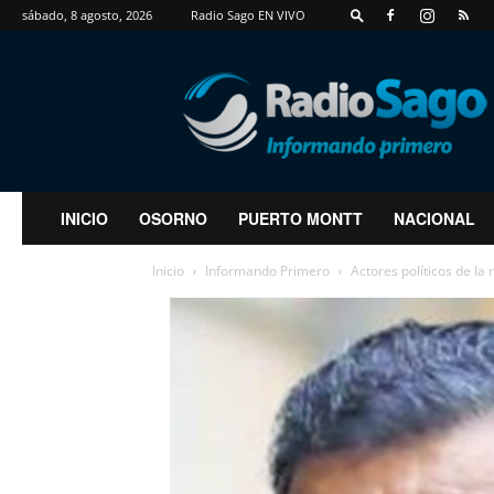
sábado, 8 agosto, 2026
Radio Sago EN VIVO
RadioSago
INICIO
OSORNO
PUERTO MONTT
NACIONAL
Inicio
Informando Primero
Actores políticos de la 