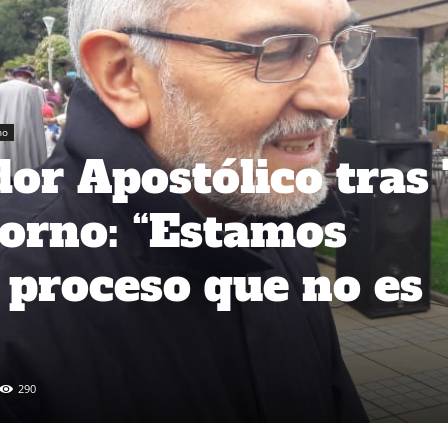
no
or Apostólico tras
orno: “Estamos
 proceso que no es
290