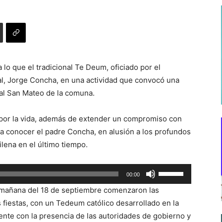
lo que el tradicional Te Deum, oficiado por el
cal, Jorge Concha, en una actividad que convocó una
dral San Mateo de la comuna.
 por la vida, además de extender un compromiso con
o a conocer el padre Concha, en alusión a los profundos
lena en el último tiempo.
Utiliza
00:00
las
la mañana del 18 de septiembre comenzaron las
teclas
s fiestas, con un Tedeum católico desarrollado en la
de
ente con la presencia de las autoridades de gobierno y
flecha