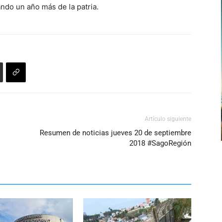
ndo un año más de la patria.
arriba/abajo
para
aumentar
o
disminuir
el
volumen.
Artículo siguiente
Resumen de noticias jueves 20 de septiembre
2018 #SagoRegión