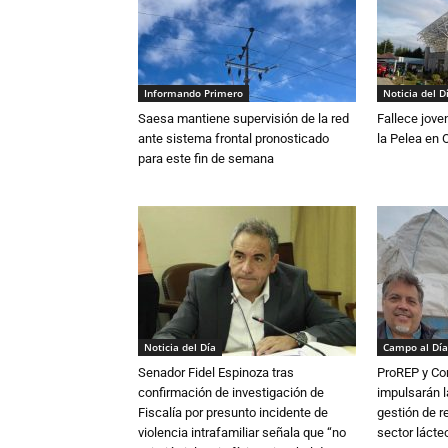
Informando Primero
Noticia del D
Saesa mantiene supervisión de la red
Fallece jove
ante sistema frontal pronosticado
la Pelea en 
para este fin de semana
Noticia del Día
Campo al Día
Senador Fidel Espinoza tras
ProREP y Co
confirmación de investigación de
impulsarán l
Fiscalía por presunto incidente de
gestión de r
violencia intrafamiliar señala que “no
sector lácte