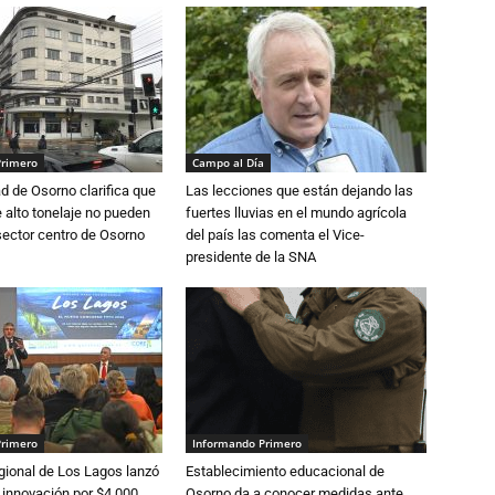
Primero
Campo al Día
d de Osorno clarifica que
Las lecciones que están dejando las
alto tonelaje no pueden
fuertes lluvias en el mundo agrícola
 sector centro de Osorno
del país las comenta el Vice-
presidente de la SNA
Primero
Informando Primero
gional de Los Lagos lanzó
Establecimiento educacional de
 innovación por $4.000
Osorno da a conocer medidas ante