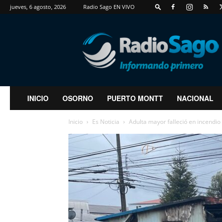
jueves, 6 agosto, 2026
Radio Sago EN VIVO
RadioSago
INICIO
OSORNO
PUERTO MONTT
NACIONAL
Inicio
Es Noticia
Adulta mayor falleció en incendio 