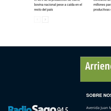
bovina nacional pese a caída en el
millones par
resto del país
productivas d
SOBRE NO
Avenida Juan 