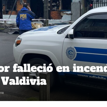
r falleció en incen
 Valdivia
218