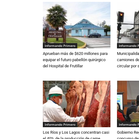
Informando Primero
Informando 
Aprueban más de $620 millones para
Municipalida
equipar el futuro pabellón quirúrgico
camiones de 
del Hospital de Frutillar
circular por
Informando Primero
Informando 
Los Ríos y Los Lagos concentran casi
Gobierno Re
el 40% de la producción de carne
concurso de