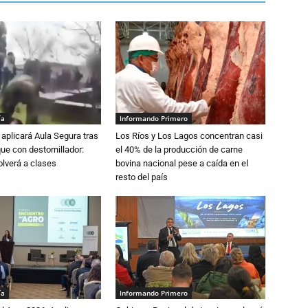
ía
Informando Primero
aplicará Aula Segura tras
Los Ríos y Los Lagos concentran casi
que con destornillador:
el 40% de la producción de carne
lverá a clases
bovina nacional pese a caída en el
resto del país
ía
Informando Primero