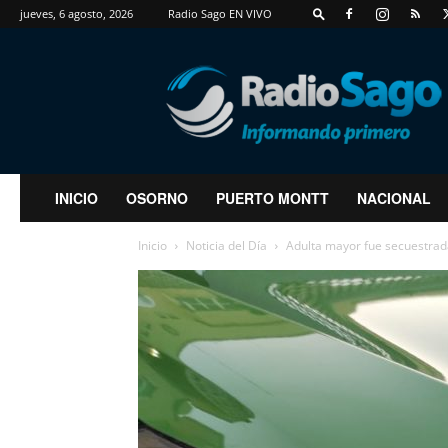
jueves, 6 agosto, 2026
Radio Sago EN VIVO
RadioSago
INICIO
OSORNO
PUERTO MONTT
NACIONAL
Inicio
Noticia del Día
Adulta mayor fue secuestrada