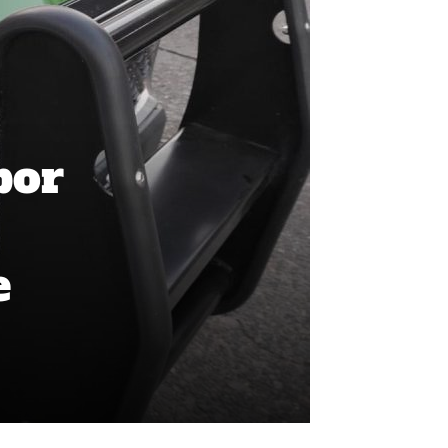
por
e