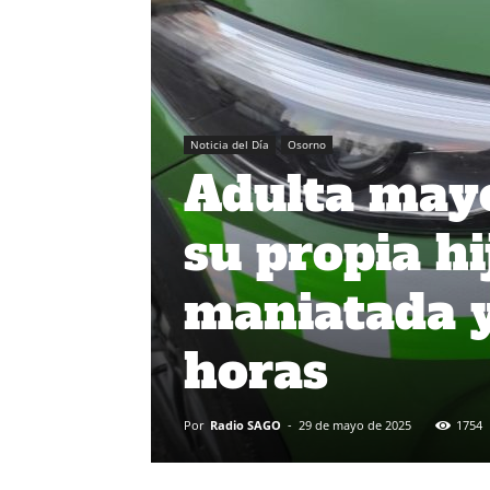
Noticia del Día
Osorno
Adulta mayo
su propia h
maniatada 
horas
Por
Radio SAGO
-
29 de mayo de 2025
1754