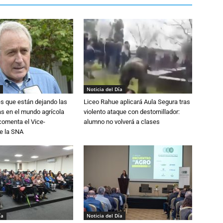
Noticia del Día
s que están dejando las
Liceo Rahue aplicará Aula Segura tras
ias en el mundo agrícola
violento ataque con destornillador:
 comenta el Vice-
alumno no volverá a clases
e la SNA
ía
Noticia del Día