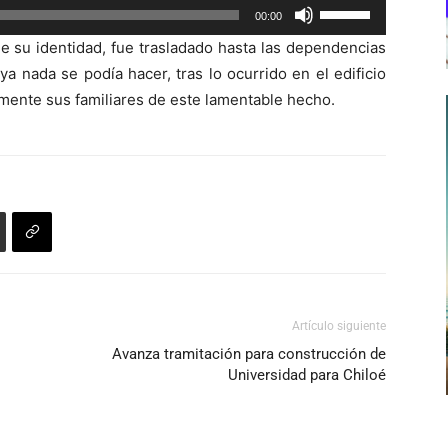
Utiliza
00:00
las
e su identidad, fue trasladado hasta las dependencias
teclas
a nada se podía hacer, tras lo ocurrido en el edificio
de
mente sus familiares de este lamentable hecho.
flecha
arriba/abajo
para
aumentar
o
disminuir
el
volumen.
Artículo siguiente
Avanza tramitación para construcción de
Universidad para Chiloé