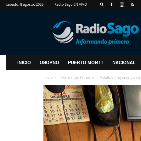
sábado, 8 agosto, 2026
Radio Sago EN VIVO
RadioSago
INICIO
OSORNO
PUERTO MONTT
NACIONAL
Inicio
Informando Primero
Adultos mayores con mo