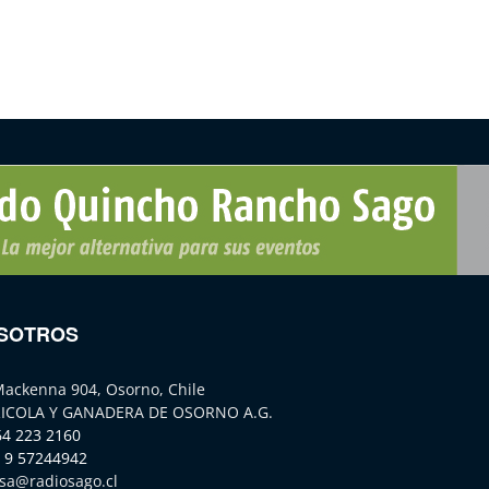
SOTROS
Mackenna 904, Osorno, Chile
ICOLA Y GANADERA DE OSORNO A.G.
64 223 2160
 9 57244942
sa@radiosago.cl