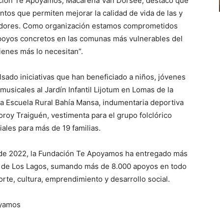
ndación Te Apoyamos, Macarena Van Dorsee, destacó que
tos que permiten mejorar la calidad de vida de las y
dadores. Como organización estamos comprometidos
apoyos concretos en las comunas más vulnerables del
ienes más lo necesitan”.
sado iniciativas que han beneficiado a niños, jóvenes
musicales al Jardín Infantil Lijotum en Lomas de la
e la Escuela Rural Bahía Mansa, indumentaria deportiva
oroy Traiguén, vestimenta para el grupo folclórico
iales para más de 19 familias.
de 2022, la Fundación Te Apoyamos ha entregado más
 de Los Lagos, sumando más de 8.000 apoyos en todo
rte, cultura, emprendimiento y desarrollo social.
oyamos