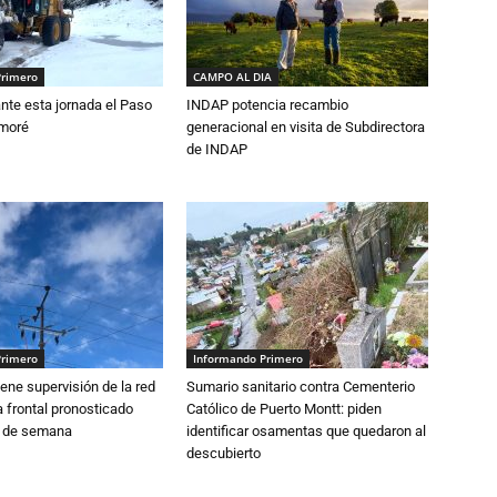
Primero
CAMPO AL DIA
nte esta jornada el Paso
INDAP potencia recambio
amoré
generacional en visita de Subdirectora
de INDAP
Primero
Informando Primero
ne supervisión de la red
Sumario sanitario contra Cementerio
 frontal pronosticado
Católico de Puerto Montt: piden
n de semana
identificar osamentas que quedaron al
descubierto