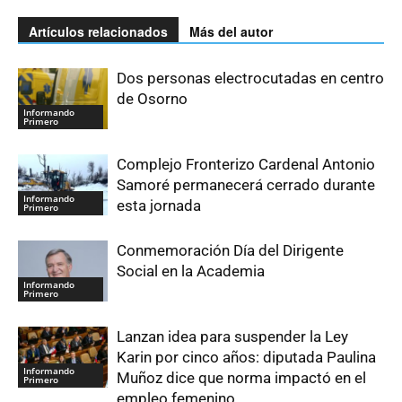
Artículos relacionados
Más del autor
Dos personas electrocutadas en centro
de Osorno
Informando
Primero
Complejo Fronterizo Cardenal Antonio
Samoré permanecerá cerrado durante
Informando
esta jornada
Primero
Conmemoración Día del Dirigente
Social en la Academia
Informando
Primero
Lanzan idea para suspender la Ley
Karin por cinco años: diputada Paulina
Informando
Muñoz dice que norma impactó en el
Primero
empleo femenino