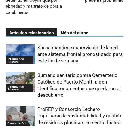
detenido en Coyhaique por
presenta problemas
ebriedad y maltrato de obra a
carabineros
Artículos relacionados
Más del autor
Saesa mantiene supervisión de la red
ante sistema frontal pronosticado para
Informando
este fin de semana
Primero
Sumario sanitario contra Cementerio
Católico de Puerto Montt: piden
Informando
identificar osamentas que quedaron al
Primero
descubierto
ProREP y Consorcio Lechero
impulsarán la sustentabilidad y gestión
de residuos plásticos en sector lácteo
Campo al Día