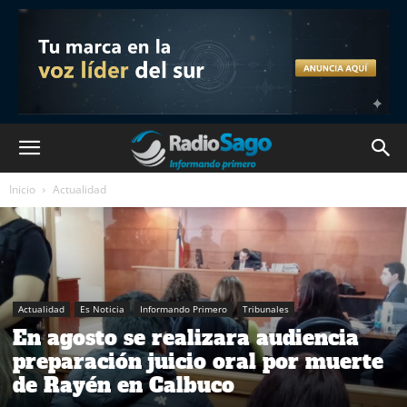
Inicio
Actualidad
Actualidad
Es Noticia
Informando Primero
Tribunales
En agosto se realizara audiencia
preparación juicio oral por muerte
de Rayén en Calbuco