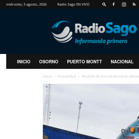
miércoles, 5 agosto, 2026
Radio Sago EN VIVO
RadioSago
INICIO
OSORNO
PUERTO MONTT
NACIONAL
Inicio
Actualidad
Alcalde de Ancud descarta afecta