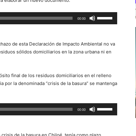
pla elaborar un nuevo documento.
Utiliza
00:00
las
teclas
de
echazo de esta Declaración de Impacto Ambiental no va
flecha
esiduos sólidos domiciliarios en la zona urbana ni en
arriba/abajo
para
aumentar
sito final de los residuos domiciliarios en el relleno
o
ria por la denominada “crisis de la basura” se mantenga
disminuir
el
volumen.
Utiliza
00:00
las
teclas
de
a crisis de la basura en Chiloé, tenía como plazo