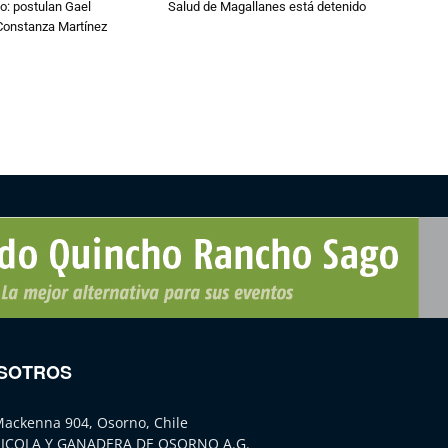
o: postulan Gael
Salud de Magallanes está detenido
onstanza Martínez
SOTROS
Mackenna 904, Osorno, Chile
ICOLA Y GANADERA DE OSORNO A.G.