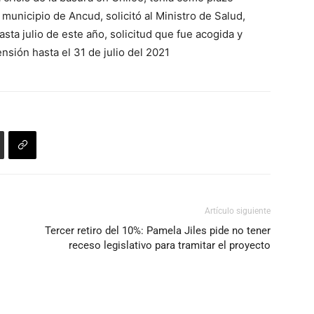
flecha
municipio de Ancud, solicitó al Ministro de Salud,
arriba/abajo
asta julio de este año, solicitud que fue acogida y
para
nsión hasta el 31 de julio del 2021
aumentar
o
disminuir
el
volumen.
Artículo siguiente
Tercer retiro del 10%: Pamela Jiles pide no tener
receso legislativo para tramitar el proyecto