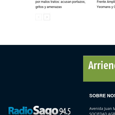
por malos tratos: acusan portazos,
Frente Ampli
gritos y amenazas
Yeomans y C
SOBRE NO
Avenida Juan 
SOCIEDAD AGR