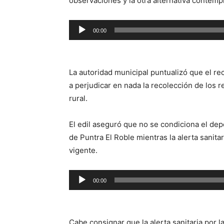
observaciones y la otra alternativa contem
Reproductor
00:00
de
audio
La autoridad municipal puntualizó que el r
a perjudicar en nada la recolección de los r
rural.
El edil aseguró que no se condiciona el depó
de Puntra El Roble mientras la alerta sanita
vigente.
Reproductor
00:00
de
audio
Cabe consignar que la alerta sanitaria por l