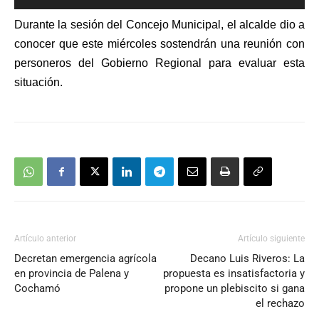
de
Durante la sesión del Concejo Municipal, el alcalde dio a
audio
conocer que este miércoles sostendrán una reunión con
personeros del Gobierno Regional para evaluar esta
situación.
Artículo anterior
Artículo siguiente
Decretan emergencia agrícola
Decano Luis Riveros: La
en provincia de Palena y
propuesta es insatisfactoria y
Cochamó
propone un plebiscito si gana
el rechazo