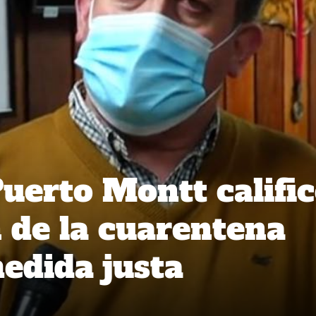
Puerto Montt califi
n de la cuarentena
edida justa