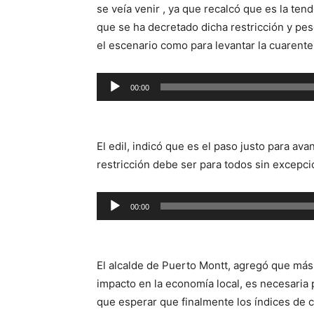
se veía venir , ya que recalcó que es la te
que se ha decretado dicha restricción y pe
el escenario como para levantar la cuarente
Reproductor
00:00
de
audio
El edil, indicó que es el paso justo para av
restricción debe ser para todos sin excepcio
Reproductor
00:00
de
audio
El alcalde de Puerto Montt, agregó que más
impacto en la economía local, es necesaria 
que esperar que finalmente los índices de 