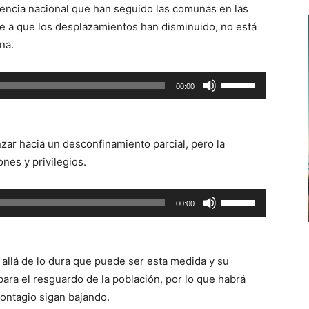
ndencia nacional que han seguido las comunas en las
se a que los desplazamientos han disminuido, no está
na.
Utiliza
00:00
las
teclas
de
anzar hacia un desconfinamiento parcial, pero la
flecha
nes y privilegios.
arriba/abajo
para
Utiliza
00:00
aumentar
las
o
teclas
disminuir
de
el
 allá de lo dura que puede ser esta medida y su
flecha
volumen.
para el resguardo de la población, por lo que habrá
arriba/abajo
contagio sigan bajando.
para