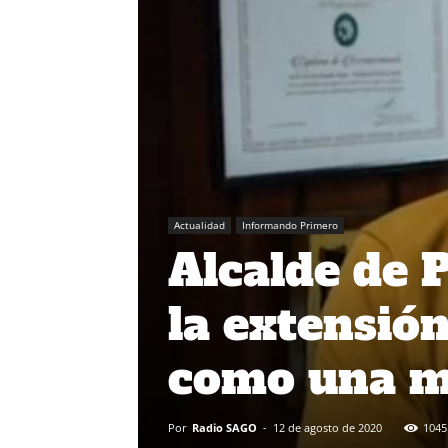
Actualidad
Informando Primero
Alcalde de 
la extensió
como una m
Por
Radio SAGO
-
12 de agosto de 2020
1045