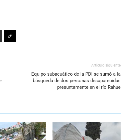
aumentar
o
disminuir
el
volumen.
Artículo siguiente
Equipo subacuático de la PDI se sumó a la
e
búsqueda de dos personas desaparecidas
presuntamente en el río Rahue