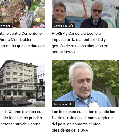
Primero
Campo al Día
tario contra Cementerio
ProREP y Consorcio Lechero
Puerto Montt: piden
impulsarán la sustentabilidad y
osamentas que quedaron al
gestión de residuos plásticos en
sector lácteo
Primero
Campo al Día
d de Osorno clarifica que
Las lecciones que están dejando las
alto tonelaje no pueden
fuertes lluvias en el mundo agrícola
 sector centro de Osorno
del país las comenta el Vice-
presidente de la SNA