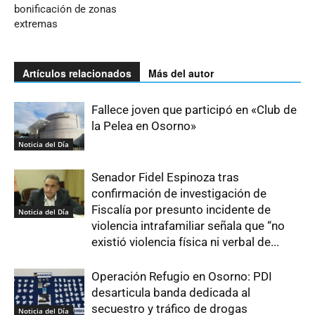
bonificación de zonas
extremas
Artículos relacionados
Más del autor
Fallece joven que participó en «Club de
la Pelea en Osorno»
Noticia del Día
Senador Fidel Espinoza tras
confirmación de investigación de
Fiscalía por presunto incidente de
Noticia del Día
violencia intrafamiliar señala que “no
existió violencia física ni verbal de...
Operación Refugio en Osorno: PDI
desarticula banda dedicada al
secuestro y tráfico de drogas
Noticia del Día