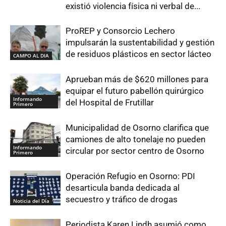
existió violencia física ni verbal de...
ProREP y Consorcio Lechero
impulsarán la sustentabilidad y gestión
de residuos plásticos en sector lácteo
CAMPO AL DIA
Aprueban más de $620 millones para
equipar el futuro pabellón quirúrgico
Informando
del Hospital de Frutillar
Primero
Municipalidad de Osorno clarifica que
camiones de alto tonelaje no pueden
Informando
circular por sector centro de Osorno
Primero
Operación Refugio en Osorno: PDI
desarticula banda dedicada al
secuestro y tráfico de drogas
Noticia del Día
Periodista Karen Lindh asumió como