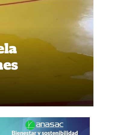
ela
nes