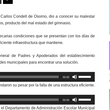
a Carlos Condell de Osorno, dio a conocer su malestar
os, producto del mal estado del gimnasio.
ecarias condiciones que se presentan con los días de
eficiente infraestructura que mantiene.
eneral de Padres y Apoderados del establecimiento
ades municipales para encontrar una solución.
Utiliza
00:00
las
staron su pesar por la falta de una estructura eficiente.
teclas
de
Utiliza
flecha
00:00
las
arriba/abajo
 el Departamento de Administración Escolar Municipal