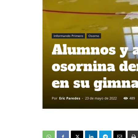
Informando Primero
Osorno
Alumnos y a
osornina de
en su gimna
Por
Eric Paredes
-
23 de mayo de 2022
489