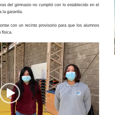
teclas
para
bras del gimnasio no cumplió con lo establecido en el
de
aumentar
a la garantía.
flecha
o
arriba/abajo
disminuir
ntar con un recinto provisorio para que los alumnos
para
el
física.
aumentar
volumen.
o
disminuir
el
volumen.