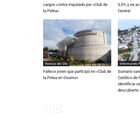
cargos contra imputado por «Club de
3,5% y se ac
la Pelea»
Central
Noticia del Día
Informando 
Fallece joven que participó en «Club de
Sumario sani
la Pelea en Osorno»
Católico de 
identificar 
descubierto