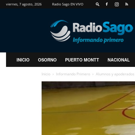
viernes, 7 agosto, 2026
Radio Sago EN VIVO
RadioSago
INICIO
OSORNO
PUERTO MONTT
NACIONAL
Inicio
Informando Primero
Alumnos y apoderados 