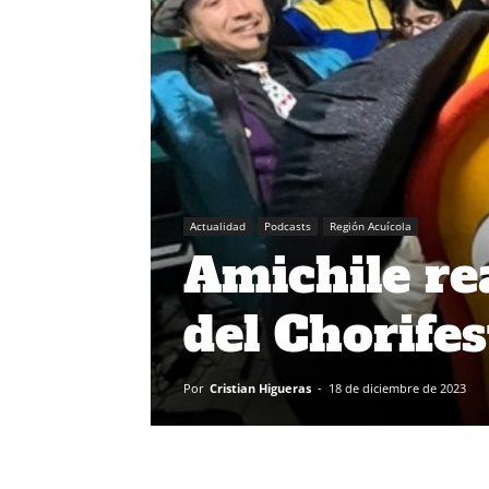
Actualidad
Podcasts
Región Acuícola
Amichile re
del Chorife
Por
Cristian Higueras
-
18 de diciembre de 2023