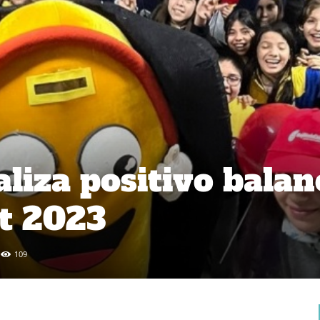
aliza positivo balan
st 2023
109