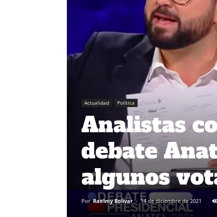
Actualidad
Política
Analistas co
debate Anat
algunos vot
Por
Raelmy Bolivar
-
14 de diciembre de 2021