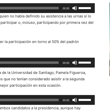
Utiliza
00:00
las
ien no había definido su asistencia a las urnas sí lo
teclas
participar o, incluso, participando por primera vez del
de
flecha
arriba/abajo
r la participación en torno al 50% del padrón
para
aumentar
o
Utiliza
00:00
disminuir
las
el
ca de la Universidad de Santiago, Pamela Figueroa,
teclas
volumen.
 que no tenían considerado asistir a la segunda
de
ejor participación en esta ocasión.
flecha
arriba/abajo
Utiliza
para
00:00
las
aumentar
 ambos candidatos a la presidencia, aunque hay