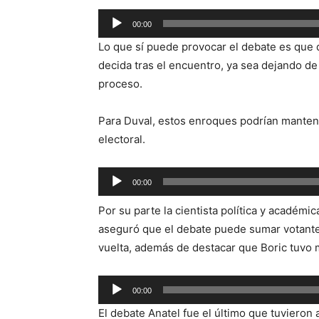
Reproductor
00:00
de
Lo que sí puede provocar el debate es que qu
audio
decida tras el encuentro, ya sea dejando de 
proceso.
Para Duval, estos enroques podrían mantene
electoral.
Reproductor
00:00
de
Por su parte la cientista política y académi
audio
aseguró que el debate puede sumar votantes
vuelta, además de destacar que Boric tuvo m
Reproductor
00:00
de
El debate Anatel fue el último que tuvieron