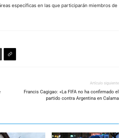
teclas
o
reas específicas en las que participarán miembros de
de
disminuir
flecha
el
arriba/abajo
volumen.
para
aumentar
o
disminuir
el
volumen.
Artículo siguiente
e
Francis Cagigao: «La FIFA no ha confirmado el
partido contra Argentina en Calama