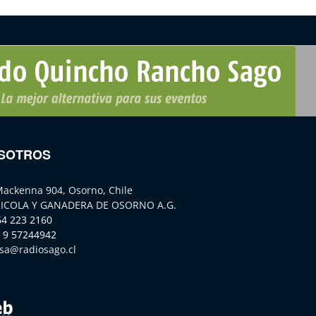
SOTROS
Mackenna 904, Osorno, Chile
ICOLA Y GANADERA DE OSORNO A.G.
64 223 2160
 9 57244942
sa@radiosago.cl