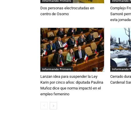
Informando Primero
Informando 
Dos personas electrocutadas en
Complejo Fro
centro de Osorno
Samoré perm
esta jornada
Informando Primero
Informando 
Lanzan idea para suspender la Ley
Cerrado dura
Karin por cinco años: diputada Paulina
Cardenal S
Muñoz dice que norma impactó en el
empleo femenino