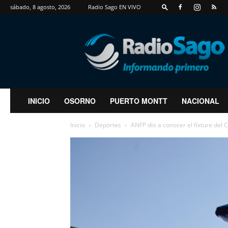
sábado, 8 agosto, 2026
Radio Sago EN VIVO
RadioSago
INICIO
OSORNO
PUERTO MONTT
NACIONAL
Inicio
Deportes
ANFP dio a conocer el fixture de