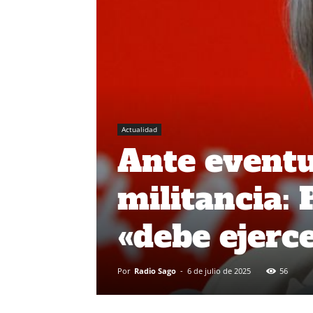
Actualidad
Ante eventu
militancia: 
«debe ejerc
Por
Radio Sago
-
6 de julio de 2025
56