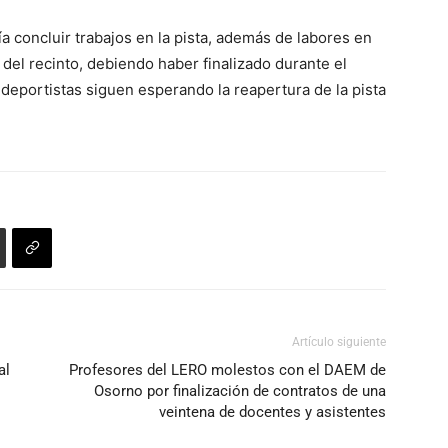
el
de
volumen.
a concluir trabajos en la pista, además de labores en
flecha
l del recinto, debiendo haber finalizado durante el
arriba/abajo
 deportistas siguen esperando la reapertura de la pista
para
aumentar
o
disminuir
el
volumen.
Artículo siguiente
al
Profesores del LERO molestos con el DAEM de
Osorno por finalización de contratos de una
veintena de docentes y asistentes