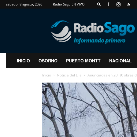
sábado, 8 agosto, 2026
Radio Sago EN VIVO
RadioSago
INICIO
OSORNO
PUERTO MONTT
NACIONAL
Inicio
Noticia del Día
Anunciadas en 2019: obras de