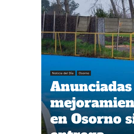
Noticia del Día
Osorno
Anunciadas 
mejoramiento
en Osorno s