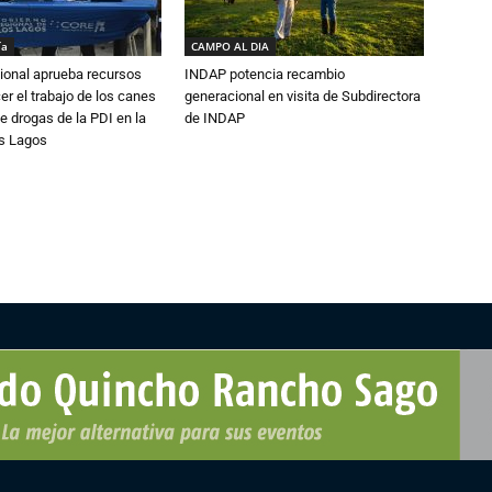
ía
CAMPO AL DIA
ional aprueba recursos
INDAP potencia recambio
er el trabajo de los canes
generacional en visita de Subdirectora
e drogas de la PDI en la
de INDAP
os Lagos