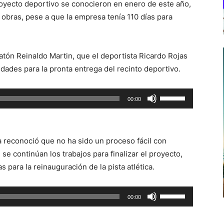
oyecto deportivo se conocieron en enero de este año,
obras, pese a que la empresa tenía 110 días para
atón Reinaldo Martin, que el deportista Ricardo Rojas
idades para la pronta entrega del recinto deportivo.
Utiliza
00:00
las
teclas
de
va reconoció que no ha sido un proceso fácil con
flecha
se continúan los trabajos para finalizar el proyecto,
arriba/abajo
 para la reinauguración de la pista atlética.
para
aumentar
Utiliza
00:00
o
las
disminuir
teclas