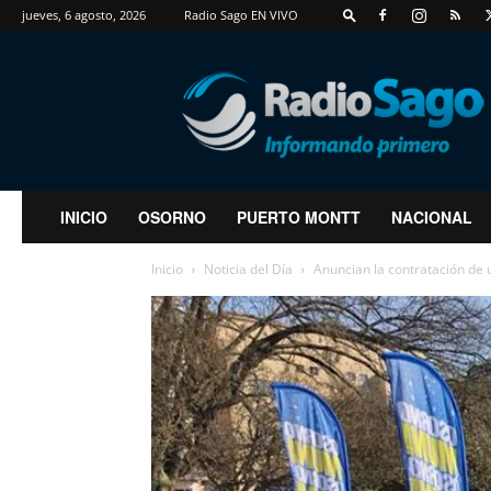
jueves, 6 agosto, 2026
Radio Sago EN VIVO
RadioSago
INICIO
OSORNO
PUERTO MONTT
NACIONAL
Inicio
Noticia del Día
Anuncian la contratación de 