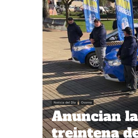
Noticia del Día
Osorno
Anuncian la
treintena d