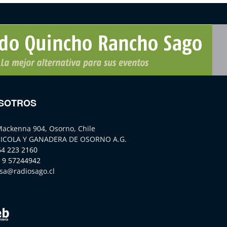
SOTROS
Mackenna 904, Osorno, Chile
ICOLA Y GANADERA DE OSORNO A.G.
64 223 2160
 9 57244942
sa@radiosago.cl