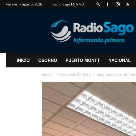
viernes, 7 agosto, 2026
Radio Sago EN VIVO
RadioSago
INICIO
OSORNO
PUERTO MONTT
NACIONAL
Inicio
Informando Primero
Anuncian obras de conse