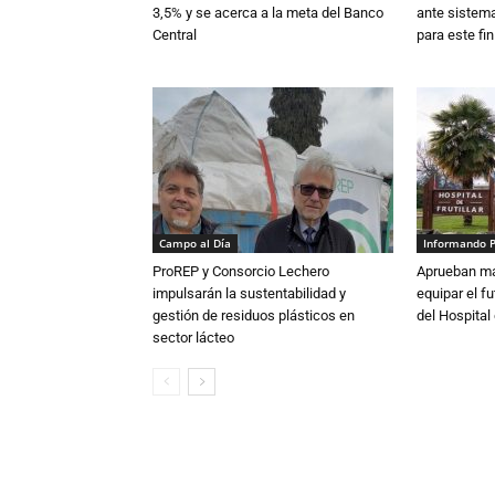
3,5% y se acerca a la meta del Banco
ante sistema
Central
para este fi
Campo al Día
Informando 
ProREP y Consorcio Lechero
Aprueban má
impulsarán la sustentabilidad y
equipar el fu
gestión de residuos plásticos en
del Hospital 
sector lácteo