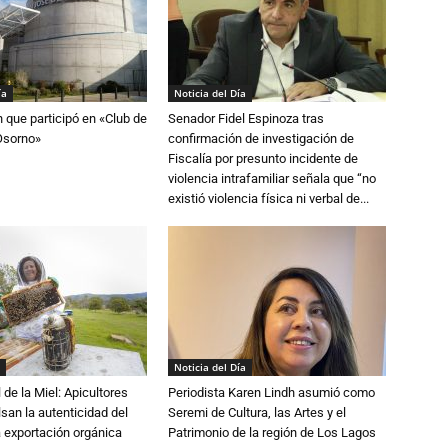
ía
Noticia del Día
n que participó en «Club de
Senador Fidel Espinoza tras
Osorno»
confirmación de investigación de
Fiscalía por presunto incidente de
violencia intrafamiliar señala que “no
existió violencia física ni verbal de...
Noticia del Día
 de la Miel: Apicultores
Periodista Karen Lindh asumió como
lsan la autenticidad del
Seremi de Cultura, las Artes y el
a exportación orgánica
Patrimonio de la región de Los Lagos