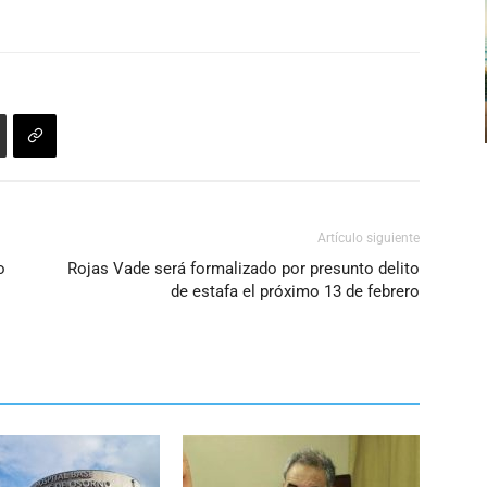
el
volumen.
Artículo siguiente
o
Rojas Vade será formalizado por presunto delito
de estafa el próximo 13 de febrero