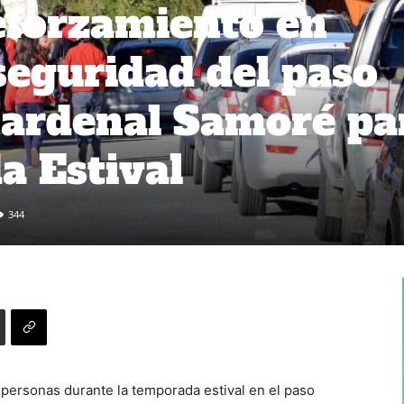
eforzamiento en
seguridad del paso
Cardenal Samoré pa
a Estival
344
as personas durante la temporada estival en el paso