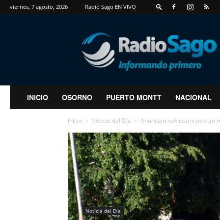
viernes, 7 agosto, 2026
Radio Sago EN VIVO
RadioSago
INICIO
OSORNO
PUERTO MONTT
NACIONAL
Inicio
Noticia del Día
Anuncian reforzamiento en m
Noticia del Día