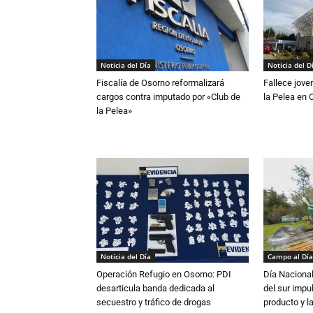
Noticia del Día
Noticia del D
Fiscalía de Osorno reformalizará
Fallece jove
cargos contra imputado por «Club de
la Pelea en 
la Pelea»
Noticia del Día
Campo al Día
Operación Refugio en Osorno: PDI
Día Nacional
desarticula banda dedicada al
del sur impu
secuestro y tráfico de drogas
producto y l