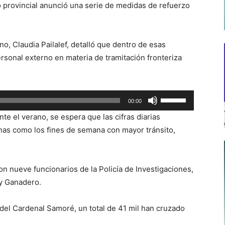
o provincial anunció una serie de medidas de refuerzo
o, Claudia Pailalef, detalló que dentro de esas
rsonal externo en materia de tramitación fronteriza
Utiliza
00:00
las
te el verano, se espera que las cifras diarias
teclas
has como los fines de semana con mayor tránsito,
de
flecha
arriba/abajo
con nueve funcionarios de la Policía de Investigaciones,
para
 y Ganadero.
aumentar
o
o del Cardenal Samoré, un total de 41 mil han cruzado
disminuir