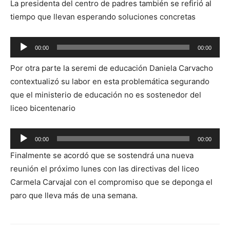
La presidenta del centro de padres también se refirió al
audio
tiempo que llevan esperando soluciones concretas
Reproductor
00:00
00:00
de
Por otra parte la seremi de educación Daniela Carvacho
audio
contextualizó su labor en esta problemática segurando
que el ministerio de educación no es sostenedor del
liceo bicentenario
Reproductor
00:00
00:00
de
Finalmente se acordó que se sostendrá una nueva
audio
reunión el próximo lunes con las directivas del liceo
Carmela Carvajal con el compromiso que se deponga el
paro que lleva más de una semana.