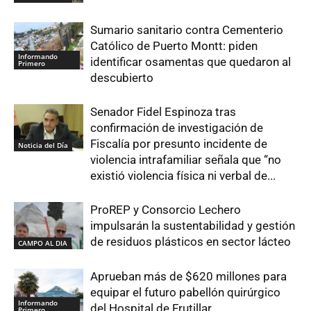
Sumario sanitario contra Cementerio
Católico de Puerto Montt: piden
Informando
identificar osamentas que quedaron al
Primero
descubierto
Senador Fidel Espinoza tras
confirmación de investigación de
Fiscalía por presunto incidente de
Noticia del Día
violencia intrafamiliar señala que “no
existió violencia física ni verbal de...
ProREP y Consorcio Lechero
impulsarán la sustentabilidad y gestión
de residuos plásticos en sector lácteo
CAMPO AL DIA
Aprueban más de $620 millones para
equipar el futuro pabellón quirúrgico
Informando
del Hospital de Frutillar
Primero