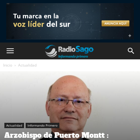
Inicio
Actualidad
Actualidad
Informando Primero
Arzobispo de Puerto Montt :