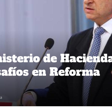
isterio de Haciend
afíos en Reforma
53