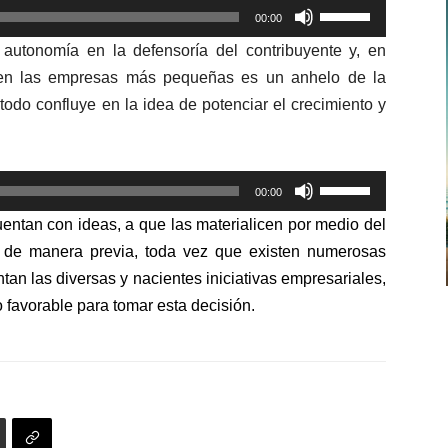
Utiliza
00:00
las
autonomía en la defensoría del contribuyente y, en
teclas
ad en las empresas más pequeñas es un anhelo de la
de
odo confluye en la idea de potenciar el crecimiento y
flecha
arriba/abajo
para
Utiliza
aumentar
00:00
las
o
uentan con ideas, a que las materialicen por medio del
teclas
disminuir
 de manera previa, toda vez que existen numerosas
de
el
tan las diversas y nacientes iniciativas empresariales,
flecha
volumen.
favorable para tomar esta decisión.
arriba/abajo
para
aumentar
o
disminuir
el