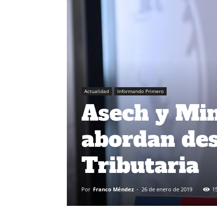
Actualidad
Informando Primero
Asech y Min
abordan des
Tributaria
Por
Franco Méndez
-
26 de enero de 2019
1