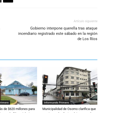
volumen.
Artículo siguiente
a
Gobierno interpone querella tras ataque
incendiario registrado este sábado en la región
de Los Ríos
Primero
Informando Primero
s de $620 millones para
Municipalidad de Osorno clarifica que