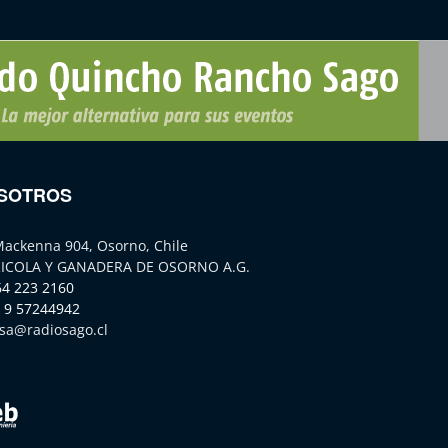
SOTROS
Mackenna 904, Osorno, Chile
ICOLA Y GANADERA DE OSORNO A.G.
64 223 2160
 9 57244942
sa@radiosago.cl