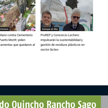
Primero
Campo al Día
tario contra Cementerio
ProREP y Consorcio Lechero
Puerto Montt: piden
impulsarán la sustentabilidad y
osamentas que quedaron al
gestión de residuos plásticos en
sector lácteo