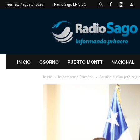
viernes, 7 agosto, 2026
Radio Sago EN VIVO
RadioSago
INICIO
OSORNO
PUERTO MONTT
NACIONAL
Inicio
Informando Primero
Asume nuevo jefe region