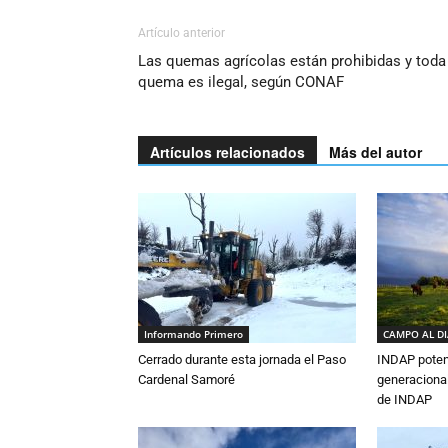
Artículo anterior
Las quemas agrícolas están prohibidas y toda
quema es ilegal, según CONAF
Artículos relacionados
Más del autor
Informando Primero
CAMPO AL D
Cerrado durante esta jornada el Paso
INDAP poten
Cardenal Samoré
generacional
de INDAP