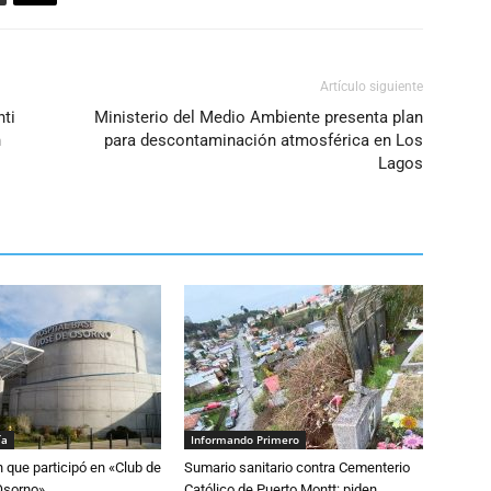
Artículo siguiente
nti
Ministerio del Medio Ambiente presenta plan
n
para descontaminación atmosférica en Los
Lagos
ía
Informando Primero
n que participó en «Club de
Sumario sanitario contra Cementerio
Osorno»
Católico de Puerto Montt: piden