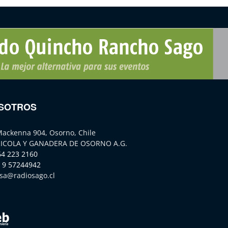
SOTROS
Mackenna 904, Osorno, Chile
ICOLA Y GANADERA DE OSORNO A.G.
64 223 2160
 9 57244942
sa@radiosago.cl