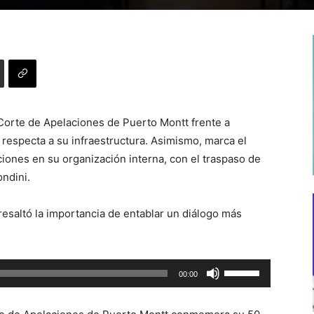
a Corte de Apelaciones de Puerto Montt frente a
respecta a su infraestructura. Asimismo, marca el
ones en su organización interna, con el traspaso de
ondini.
resaltó la importancia de entablar un diálogo más
Utiliza
00:00
las
teclas