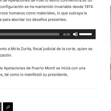
orte de Apelaciones de Puerto Montt conmemora su 50
de
configuración se ha mantenido invariable desde 1974.
flecha
ursos humanos como materiales, lo que subraya la
arriba/abajo
s para abordar los desafíos presentes.
para
aumentar
Utiliza
00:00
o
las
disminuir
teclas
el
o a Mirta Zurita, fiscal judicial de la corte, quien se
de
volumen.
cación.
flecha
arriba/abajo
 de Apelaciones de Puerto Montt se inicia con una
para
os, tal como lo manifestó su presidente.
aumentar
o
disminuir
el
volumen.