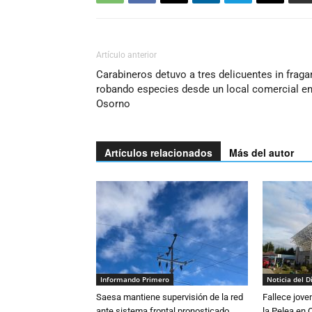
Artículo anterior
Carabineros detuvo a tres delicuentes in fraga
robando especies desde un local comercial e
Osorno
Artículos relacionados
Más del autor
Informando Primero
Noticia del D
Saesa mantiene supervisión de la red
Fallece jove
ante sistema frontal pronosticado
la Pelea en 