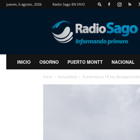
jueves, 6 agosto, 2026
Radio Sago EN VIVO
RadioSago
INICIO
OSORNO
PUERTO MONTT
NACIONAL
Inicio
Actualidad
Aumentan a 18 los desaparecidos