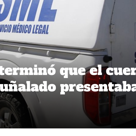
terminó que el cue
puñalado presentab