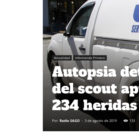
Actualidad
Informando Primero
Autopsia de
del scout a
234 heridas
Por
Radio SAGO
-
3 de agosto de 2019
133