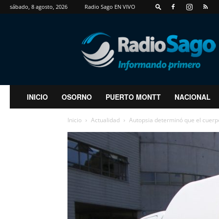
sábado, 8 agosto, 2026
Radio Sago EN VIVO
RadioSago
INICIO
OSORNO
PUERTO MONTT
NACIONAL
Inicio
Actualidad
Autopsia determinó que el cuerp