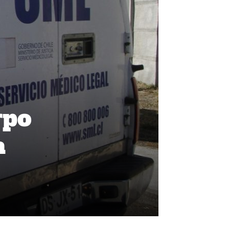
rpo
a