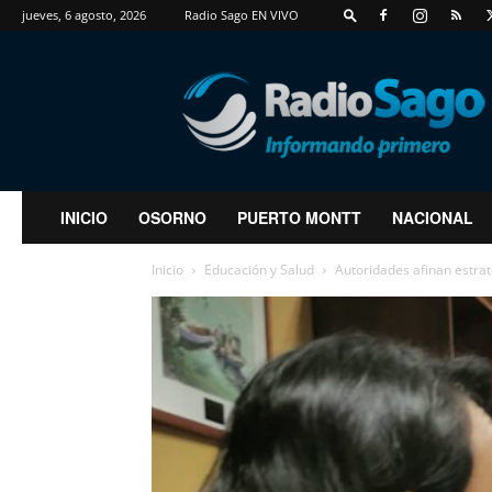
jueves, 6 agosto, 2026
Radio Sago EN VIVO
RadioSago
INICIO
OSORNO
PUERTO MONTT
NACIONAL
Inicio
Educación y Salud
Autoridades afinan estrat