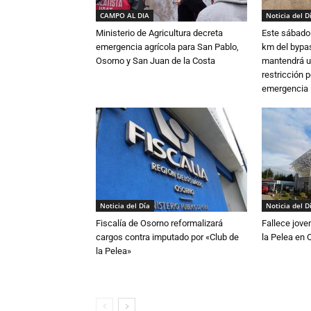
CAMPO AL DIA
Noticia del D
Ministerio de Agricultura decreta
Este sábado 
emergencia agrícola para San Pablo,
km del bypas
Osorno y San Juan de la Costa
mantendrá u
restricción p
emergencia
Noticia del Día
Noticia del D
Fiscalía de Osorno reformalizará
Fallece jove
cargos contra imputado por «Club de
la Pelea en 
la Pelea»