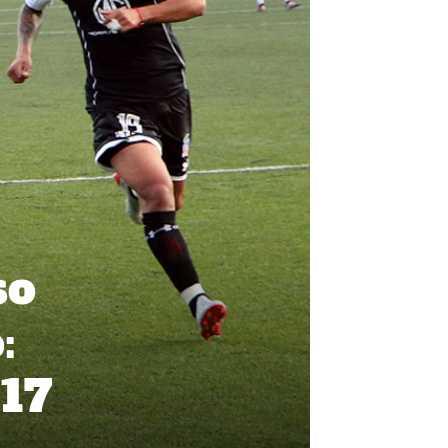
so
:
 17