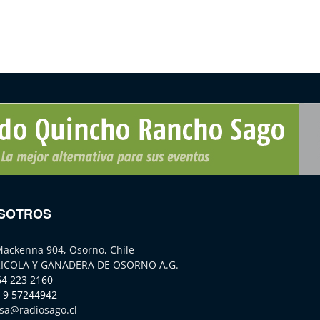
SOTROS
Mackenna 904, Osorno, Chile
ICOLA Y GANADERA DE OSORNO A.G.
64 223 2160
 9 57244942
sa@radiosago.cl