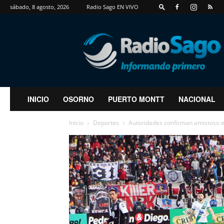
sábado, 8 agosto, 2026
Radio Sago EN VIVO
RadioSago
INICIO
OSORNO
PUERTO MONTT
NACIONAL
Inicio
Deportes
Autoridades confirman amistoso ent