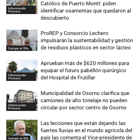
Católico de Puerto Montt: piden
Informando
identificar osamentas que quedaron al
Primero
descubierto
ProREP y Consorcio Lechero
impulsarán la sustentabilidad y gestión
de residuos plásticos en sector lácteo
Campo al Día
Aprueban más de $620 millones para
equipar el futuro pabellón quirúrgico
Informando
del Hospital de Frutillar
Primero
Municipalidad de Osorno clarifica que
camiones de alto tonelaje no pueden
Informando
circular por sector centro de Osorno
Primero
Las lecciones que están dejando las
fuertes lluvias en el mundo agrícola del
país las comenta el Vice-presidente de
Campo al Día