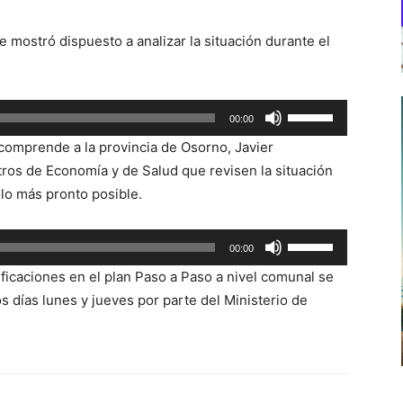
se mostró dispuesto a analizar la situación durante el
Utiliza
00:00
las
e comprende a la provincia de Osorno, Javier
teclas
tros de Economía y de Salud que revisen la situación
de
lo más pronto posible.
flecha
arriba/abajo
Utiliza
00:00
para
las
aumentar
ficaciones en el plan Paso a Paso a nivel comunal se
teclas
o
s días lunes y jueves por parte del Ministerio de
de
disminuir
flecha
el
arriba/abajo
volumen.
para