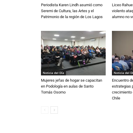
Periodista Karen Lindh asumió como
Liceo Rahue 
Seremi de Cultura, las Artes y el
violento ata
Patrimonio de la región de Los Lagos
alumno no vo
Noticia del Día
Noticia del D
Mujeres jefas de hogar se capacitan
Encuentro de
en Podología en aulas de Santo
estrategias p
Tomás Osorno
crecimiento 
Chile