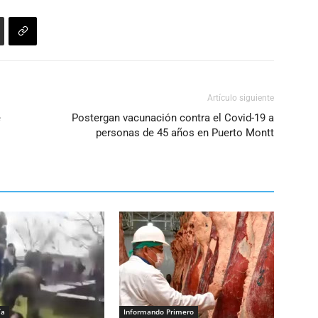
aumentar
o
disminuir
el
volumen.
Artículo siguiente
e
Postergan vacunación contra el Covid-19 a
personas de 45 años en Puerto Montt
ía
Informando Primero