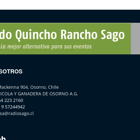
SOTROS
Mackenna 904, Osorno, Chile
ICOLA Y GANADERA DE OSORNO A.G.
64 223 2160
 9 57244942
sa@radiosago.cl