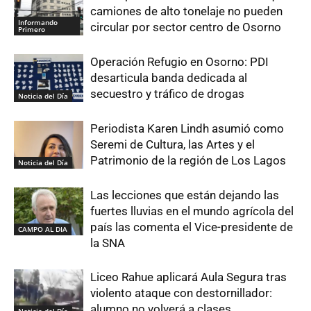
camiones de alto tonelaje no pueden
Informando
circular por sector centro de Osorno
Primero
Operación Refugio en Osorno: PDI
desarticula banda dedicada al
secuestro y tráfico de drogas
Noticia del Día
Periodista Karen Lindh asumió como
Seremi de Cultura, las Artes y el
Patrimonio de la región de Los Lagos
Noticia del Día
Las lecciones que están dejando las
fuertes lluvias en el mundo agrícola del
país las comenta el Vice-presidente de
CAMPO AL DIA
la SNA
Liceo Rahue aplicará Aula Segura tras
violento ataque con destornillador:
alumno no volverá a clases
Noticia del Día