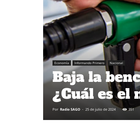
Economía
Informando Primero
Nacional
Baja la benc
¿Cuál es el
Por
Radio SAGO
-
25 de julio de 2024
351