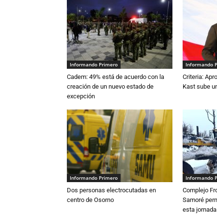
Informando Primero
Informando 
Cadem: 49% está de acuerdo con la
Criteria: Ap
creación de un nuevo estado de
Kast sube un
excepción
Informando Primero
Informando 
Dos personas electrocutadas en
Complejo Fro
centro de Osorno
Samoré perm
esta jornada