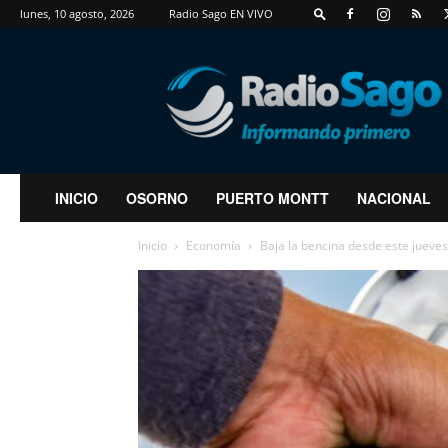
lunes, 10 agosto, 2026
Radio Sago EN VIVO
RadioSago
INICIO
OSORNO
PUERTO MONTT
NACIONAL
Inicio
Economía
Baja la bencina desde este jueves